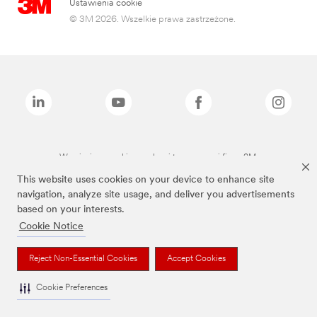
Ustawienia cookie
© 3M 2026. Wszelkie prawa zastrzeżone.
Wymienione marki są znakami towarowymi firmy 3M.
This website uses cookies on your device to enhance site
navigation, analyze site usage, and deliver you advertisements
based on your interests.
Cookie Notice
Reject Non-Essential Cookies
Accept Cookies
Cookie Preferences