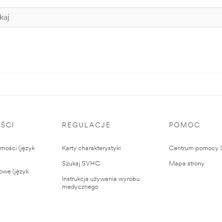
ŚCI
REGULACJE
POMOC
ości (język
Karty charakterystyki
Centrum pomocy
Szukaj SVHC
Mapa strony
owe (język
Instrukcja używania wyrobu
medycznego