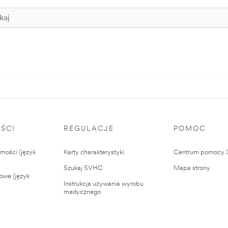
ŚCI
REGULACJE
POMOC
ości (język
Karty charakterystyki
Centrum pomocy
Szukaj SVHC
Mapa strony
owe (język
Instrukcja używania wyrobu
medycznego