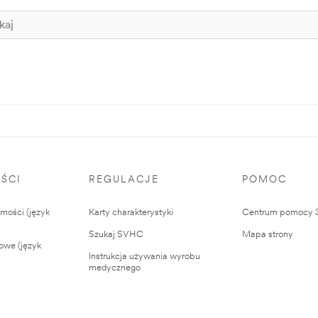
ŚCI
REGULACJE
POMOC
ości (język
Karty charakterystyki
Centrum pomocy
Szukaj SVHC
Mapa strony
owe (język
Instrukcja używania wyrobu
medycznego