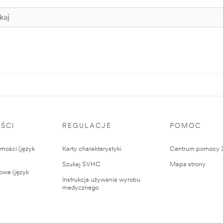
ŚCI
REGULACJE
POMOC
ości (język
Karty charakterystyki
Centrum pomocy
Szukaj SVHC
Mapa strony
owe (język
Instrukcja używania wyrobu
medycznego