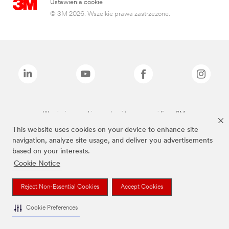
Ustawienia cookie
© 3M 2026. Wszelkie prawa zastrzeżone.
Wymienione marki są znakami towarowymi firmy 3M.
This website uses cookies on your device to enhance site
navigation, analyze site usage, and deliver you advertisements
based on your interests.
Cookie Notice
Reject Non-Essential Cookies
Accept Cookies
Cookie Preferences