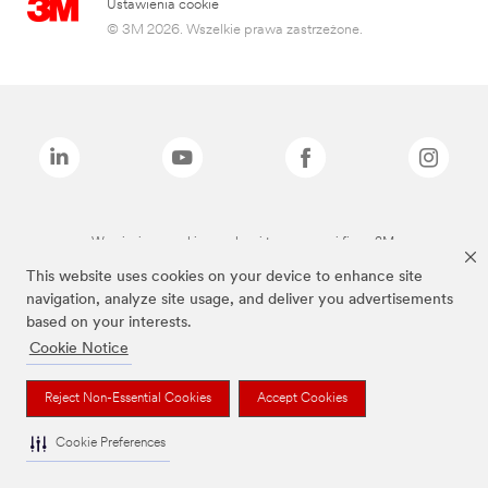
Ustawienia cookie
© 3M 2026. Wszelkie prawa zastrzeżone.
Wymienione marki są znakami towarowymi firmy 3M.
This website uses cookies on your device to enhance site
navigation, analyze site usage, and deliver you advertisements
based on your interests.
Cookie Notice
Reject Non-Essential Cookies
Accept Cookies
Cookie Preferences