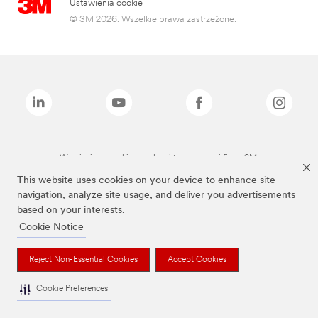
Ustawienia cookie
© 3M 2026. Wszelkie prawa zastrzeżone.
Wymienione marki są znakami towarowymi firmy 3M.
This website uses cookies on your device to enhance site
navigation, analyze site usage, and deliver you advertisements
based on your interests.
Cookie Notice
Reject Non-Essential Cookies
Accept Cookies
Cookie Preferences