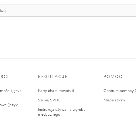
ŚCI
REGULACJE
POMOC
ości (język
Karty charakterystyki
Centrum pomocy
Szukaj SVHC
Mapa strony
owe (język
Instrukcja używania wyrobu
medycznego