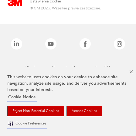
Ustawienia cookie
© 3M 2026. Wszelkie prawa zastrzeżone.
Wymienione marki są znakami towarowymi firmy 3M.
This website uses cookies on your device to enhance site
navigation, analyze site usage, and deliver you advertisements
based on your interests.
Cookie Notice
Reject Non-Essential Cookies
Accept Cookies
Cookie Preferences