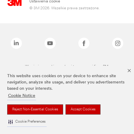
Ustawienia cookie
© 3M 2026. Wszelkie prawa zastrzeżone.
Wymienione marki są znakami towarowymi firmy 3M.
This website uses cookies on your device to enhance site
navigation, analyze site usage, and deliver you advertisements
based on your interests.
Cookie Notice
Reject Non-Essential Cookies
Accept Cookies
Cookie Preferences