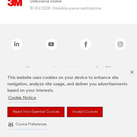
Ustawienia cookie
© 3M 2026. Wszelkie prawa zastrzeżone.
Wymienione marki są znakami towarowymi firmy 3M.
This website uses cookies on your device to enhance site
navigation, analyze site usage, and deliver you advertisements
based on your interests.
Cookie Notice
Reject Non-Essential Cookies
Accept Cookies
Cookie Preferences