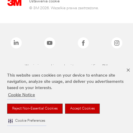
Ustawienia cookie
© 3M 2026. Wszelkie prawa zastrzeżone.
Wymienione marki są znakami towarowymi firmy 3M.
This website uses cookies on your device to enhance site
navigation, analyze site usage, and deliver you advertisements
based on your interests.
Cookie Notice
Reject Non-Essential Cookies
Accept Cookies
Cookie Preferences