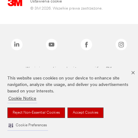
Ustawienia cookie
© 3M 2026. Wszelkie prawa zastrzeżone.
Wymienione marki są znakami towarowymi firmy 3M.
This website uses cookies on your device to enhance site
navigation, analyze site usage, and deliver you advertisements
based on your interests.
Cookie Notice
Reject Non-Essential Cookies
Accept Cookies
Cookie Preferences