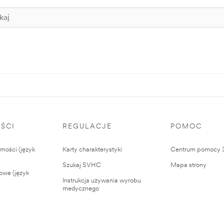
ŚCI
REGULACJE
POMOC
ości (język
Karty charakterystyki
Centrum pomocy
Szukaj SVHC
Mapa strony
owe (język
Instrukcja używania wyrobu
medycznego