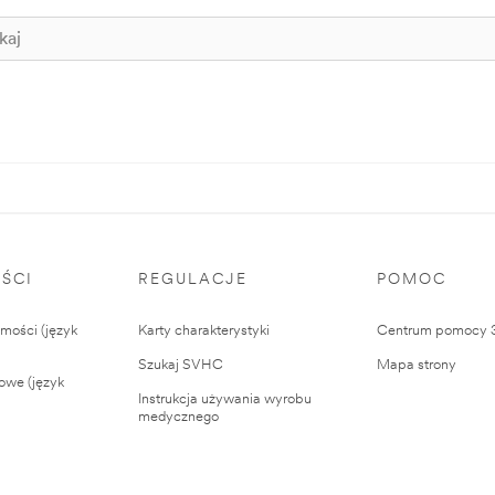
ŚCI
REGULACJE
POMOC
ości (język
Karty charakterystyki
Centrum pomocy
Szukaj SVHC
Mapa strony
owe (język
Instrukcja używania wyrobu
medycznego