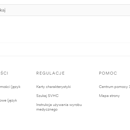
ŚCI
REGULACJE
POMOC
ości (język
Karty charakterystyki
Centrum pomocy
Szukaj SVHC
Mapa strony
owe (język
Instrukcja używania wyrobu
medycznego