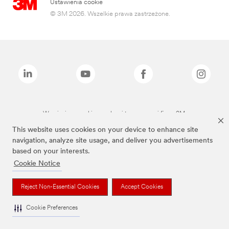
Ustawienia cookie
© 3M 2026. Wszelkie prawa zastrzeżone.
Wymienione marki są znakami towarowymi firmy 3M.
This website uses cookies on your device to enhance site
navigation, analyze site usage, and deliver you advertisements
based on your interests.
Cookie Notice
Reject Non-Essential Cookies
Accept Cookies
Cookie Preferences
To jest wyrób medyczny. Używaj go zgodnie z instrukcją używania lub etykietą.