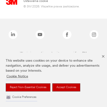
Ustawienia cookie
© 3M 2026. Wszelkie prawa zastrzeżone.
Wymienione marki są znakami towarowymi firmy 3M.
This website uses cookies on your device to enhance site
navigation, analyze site usage, and deliver you advertisements
based on your interests.
Cookie Notice
Reject Non-Essential Cookies
Accept Cookies
Cookie Preferences