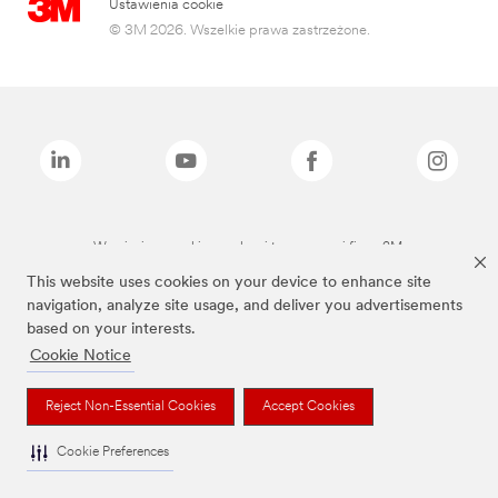
Ustawienia cookie
© 3M 2026. Wszelkie prawa zastrzeżone.
Wymienione marki są znakami towarowymi firmy 3M.
This website uses cookies on your device to enhance site
navigation, analyze site usage, and deliver you advertisements
based on your interests.
Cookie Notice
Reject Non-Essential Cookies
Accept Cookies
Cookie Preferences