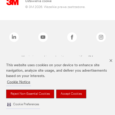
Ustawienia cookie
© 3M 2026. Wszelkie prawa zastrzeżone.
Wymienione marki są znakami towarowymi firmy 3M.
This website uses cookies on your device to enhance site
navigation, analyze site usage, and deliver you advertisements
based on your interests.
Cookie Notice
Reject Non-Essential Cookies
Accept Cookies
Cookie Preferences