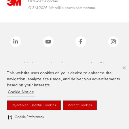
Ustawienia cookie
© 3M 2026. Wszelkie prawa zastrzeżone.
Wymienione marki są znakami towarowymi firmy 3M.
This website uses cookies on your device to enhance site
navigation, analyze site usage, and deliver you advertisements
based on your interests.
Cookie Notice
Reject Non-Essential Cookies
Accept Cookies
Cookie Preferences