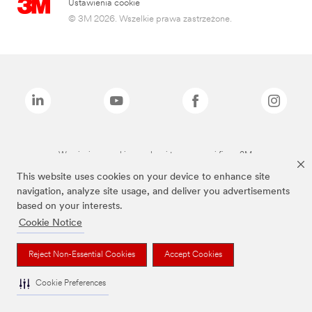
Ustawienia cookie
© 3M 2026. Wszelkie prawa zastrzeżone.
Wymienione marki są znakami towarowymi firmy 3M.
This website uses cookies on your device to enhance site
navigation, analyze site usage, and deliver you advertisements
based on your interests.
Cookie Notice
Reject Non-Essential Cookies
Accept Cookies
Cookie Preferences