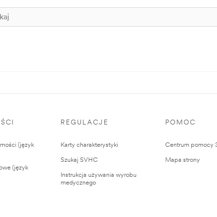
ŚCI
REGULACJE
POMOC
ości (język
Karty charakterystyki
Centrum pomocy
Szukaj SVHC
Mapa strony
owe (język
Instrukcja używania wyrobu
medycznego