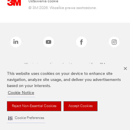
Ustawienia cookie
© 3M 2026. Wszelkie prawa zastrzeżone.
Wymienione marki są znakami towarowymi firmy 3M.
This website uses cookies on your device to enhance site
navigation, analyze site usage, and deliver you advertisements
based on your interests.
Cookie Notice
Reject Non-Essential Cookies
Accept Cookies
Cookie Preferences
To jest wyrób medyczny. Używaj go zgodnie z instrukcją używania lub etykietą.