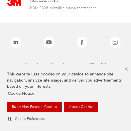
Ustawienia cookie
© 3M 2026. Wszelkie prawa zastrzeżone.
Wymienione marki są znakami towarowymi firmy 3M.
This website uses cookies on your device to enhance site
navigation, analyze site usage, and deliver you advertisements
based on your interests.
Cookie Notice
Reject Non-Essential Cookies
Accept Cookies
Cookie Preferences
To jest wyrób medyczny. Używaj go zgodnie z instrukcją używania lub etykietą.