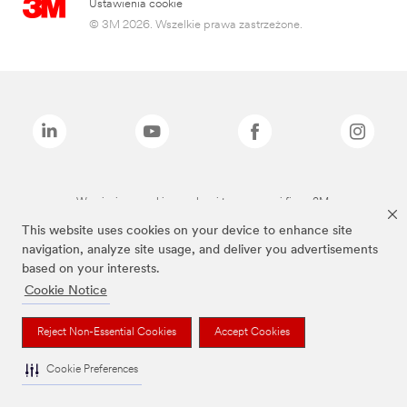
Ustawienia cookie
© 3M 2026. Wszelkie prawa zastrzeżone.
Wymienione marki są znakami towarowymi firmy 3M.
This website uses cookies on your device to enhance site
navigation, analyze site usage, and deliver you advertisements
based on your interests.
Cookie Notice
Reject Non-Essential Cookies
Accept Cookies
Cookie Preferences
To jest wyrób medyczny. Używaj go zgodnie z instrukcją używania lub etykietą.