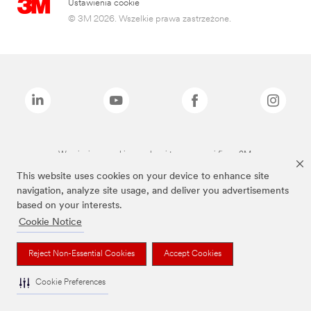
Ustawienia cookie
© 3M 2026. Wszelkie prawa zastrzeżone.
Wymienione marki są znakami towarowymi firmy 3M.
This website uses cookies on your device to enhance site
navigation, analyze site usage, and deliver you advertisements
based on your interests.
Cookie Notice
Reject Non-Essential Cookies
Accept Cookies
Cookie Preferences
To jest wyrób medyczny. Używaj go zgodnie z instrukcją używania lub etykietą.