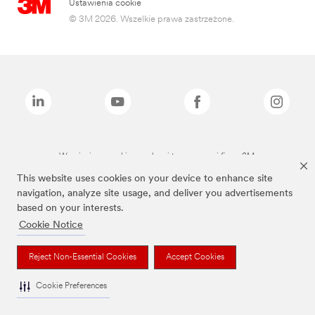
Ustawienia cookie
© 3M 2026. Wszelkie prawa zastrzeżone.
Wymienione marki są znakami towarowymi firmy 3M.
This website uses cookies on your device to enhance site
navigation, analyze site usage, and deliver you advertisements
based on your interests.
Cookie Notice
Reject Non-Essential Cookies
Accept Cookies
Cookie Preferences