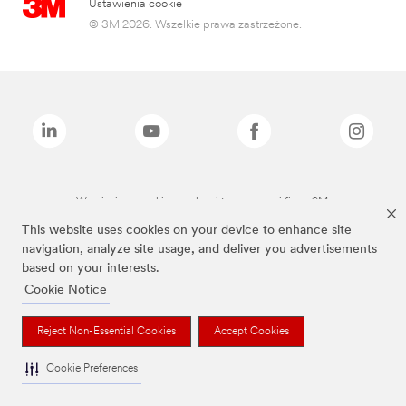
Ustawienia cookie
© 3M 2026. Wszelkie prawa zastrzeżone.
Wymienione marki są znakami towarowymi firmy 3M.
This website uses cookies on your device to enhance site
navigation, analyze site usage, and deliver you advertisements
based on your interests.
Cookie Notice
Reject Non-Essential Cookies
Accept Cookies
Cookie Preferences