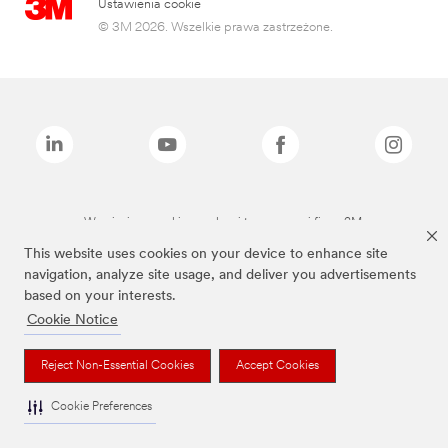
Ustawienia cookie
© 3M 2026. Wszelkie prawa zastrzeżone.
Wymienione marki są znakami towarowymi firmy 3M.
This website uses cookies on your device to enhance site
navigation, analyze site usage, and deliver you advertisements
based on your interests.
Cookie Notice
Reject Non-Essential Cookies
Accept Cookies
Cookie Preferences
To jest wyrób medyczny. Używaj go zgodnie z instrukcją używania lub etykietą.