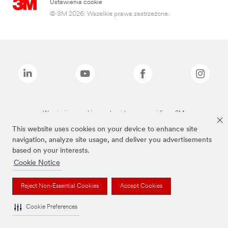
Ustawienia cookie
© 3M 2026. Wszelkie prawa zastrzeżone.
Wymienione marki są znakami towarowymi firmy 3M.
This website uses cookies on your device to enhance site
navigation, analyze site usage, and deliver you advertisements
based on your interests.
Cookie Notice
Reject Non-Essential Cookies
Accept Cookies
Cookie Preferences
To jest wyrób medyczny. Używaj go zgodnie z instrukcją używania lub etykietą.