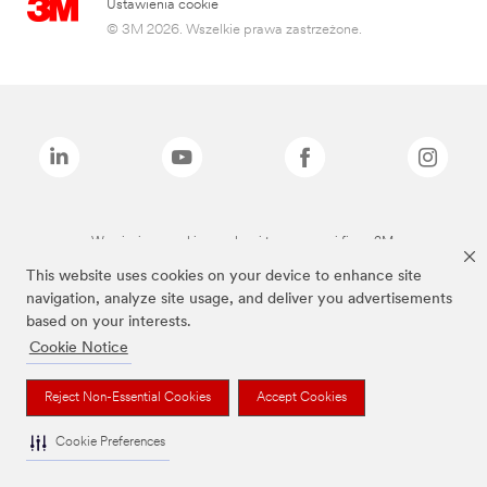
Ustawienia cookie
© 3M 2026. Wszelkie prawa zastrzeżone.
Wymienione marki są znakami towarowymi firmy 3M.
This website uses cookies on your device to enhance site
navigation, analyze site usage, and deliver you advertisements
based on your interests.
Cookie Notice
Reject Non-Essential Cookies
Accept Cookies
Cookie Preferences
To jest wyrób medyczny. Używaj go zgodnie z instrukcją używania lub etykietą.