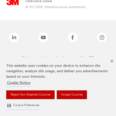
Ustawienia cookie
© 3M 2026. Wszelkie prawa zastrzeżone.
Wymienione marki są znakami towarowymi firmy 3M.
This website uses cookies on your device to enhance site
navigation, analyze site usage, and deliver you advertisements
based on your interests.
Cookie Notice
Reject Non-Essential Cookies
Accept Cookies
Cookie Preferences
To jest wyrób medyczny. Używaj go zgodnie z instrukcją używania lub etykietą.