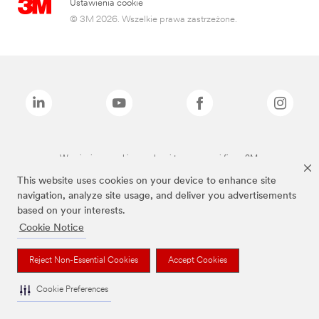
Ustawienia cookie
© 3M 2026. Wszelkie prawa zastrzeżone.
Wymienione marki są znakami towarowymi firmy 3M.
This website uses cookies on your device to enhance site
navigation, analyze site usage, and deliver you advertisements
based on your interests.
Cookie Notice
Reject Non-Essential Cookies
Accept Cookies
Cookie Preferences