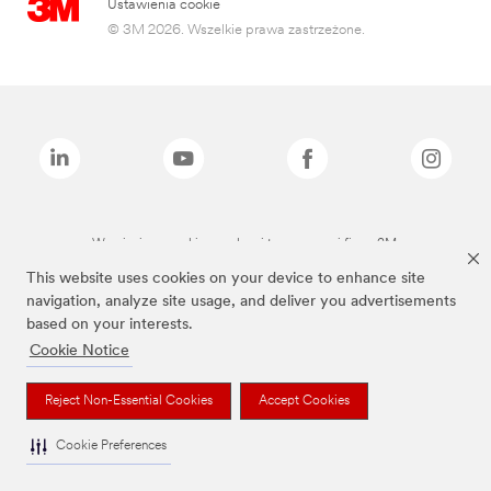
Ustawienia cookie
© 3M 2026. Wszelkie prawa zastrzeżone.
Wymienione marki są znakami towarowymi firmy 3M.
This website uses cookies on your device to enhance site
navigation, analyze site usage, and deliver you advertisements
based on your interests.
Cookie Notice
Reject Non-Essential Cookies
Accept Cookies
Cookie Preferences