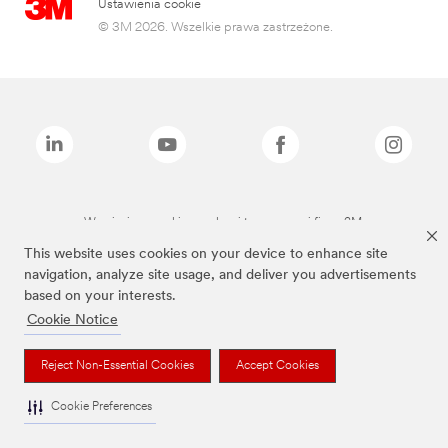
Ustawienia cookie
© 3M 2026. Wszelkie prawa zastrzeżone.
Wymienione marki są znakami towarowymi firmy 3M.
This website uses cookies on your device to enhance site
navigation, analyze site usage, and deliver you advertisements
based on your interests.
Cookie Notice
Reject Non-Essential Cookies
Accept Cookies
Cookie Preferences