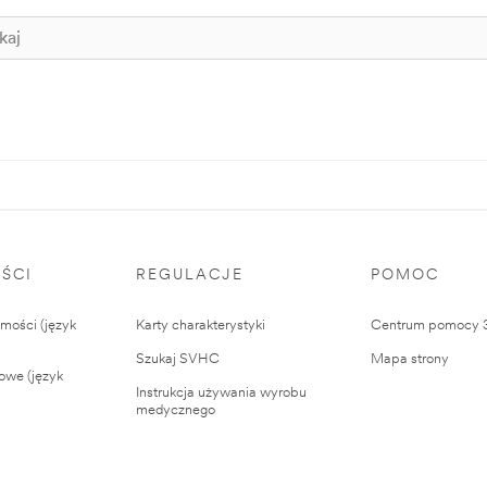
ŚCI
REGULACJE
POMOC
ości (język
Karty charakterystyki
Centrum pomocy
Szukaj SVHC
Mapa strony
owe (język
Instrukcja używania wyrobu
medycznego