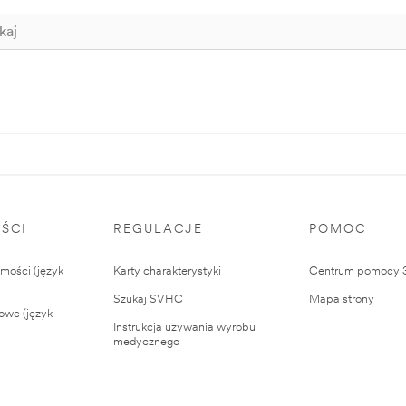
ŚCI
REGULACJE
POMOC
ości (język
Karty charakterystyki
Centrum pomocy
Szukaj SVHC
Mapa strony
owe (język
Instrukcja używania wyrobu
medycznego