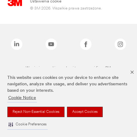
Ustawienia cookie
© 3M 2026. Wszelkie prawa zastrzeżone.
Wymienione marki są znakami towarowymi firmy 3M.
This website uses cookies on your device to enhance site
navigation, analyze site usage, and deliver you advertisements
based on your interests.
Cookie Notice
Reject Non-Essential Cookies
Accept Cookies
Cookie Preferences