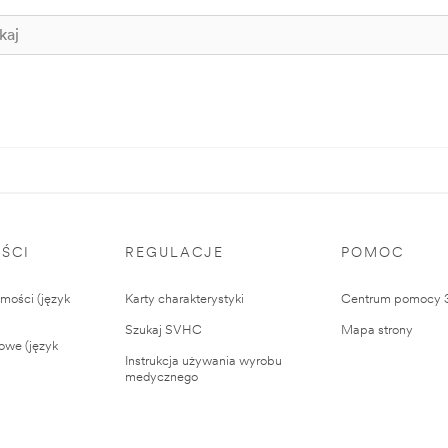
ŚCI
REGULACJE
POMOC
ości (język
Karty charakterystyki
Centrum pomocy
Szukaj SVHC
Mapa strony
owe (język
Instrukcja używania wyrobu
medycznego