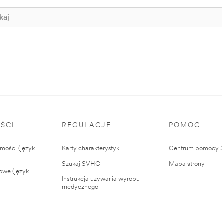
ŚCI
REGULACJE
POMOC
ości (język
Karty charakterystyki
Centrum pomocy
Szukaj SVHC
Mapa strony
owe (język
Instrukcja używania wyrobu
medycznego