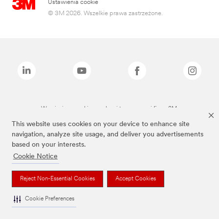
Ustawienia cookie
© 3M 2026. Wszelkie prawa zastrzeżone.
Wymienione marki są znakami towarowymi firmy 3M.
This website uses cookies on your device to enhance site
navigation, analyze site usage, and deliver you advertisements
based on your interests.
Cookie Notice
Reject Non-Essential Cookies
Accept Cookies
Cookie Preferences