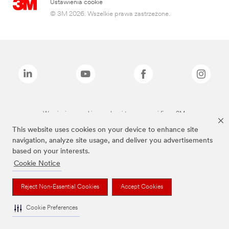
Ustawienia cookie
© 3M 2026. Wszelkie prawa zastrzeżone.
Wymienione marki są znakami towarowymi firmy 3M.
This website uses cookies on your device to enhance site
navigation, analyze site usage, and deliver you advertisements
based on your interests.
Cookie Notice
Reject Non-Essential Cookies
Accept Cookies
Cookie Preferences