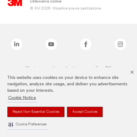
Ustawienia cookie
© 3M 2026. Wszelkie prawa zastrzeżone.
Wymienione marki są znakami towarowymi firmy 3M.
This website uses cookies on your device to enhance site
navigation, analyze site usage, and deliver you advertisements
based on your interests.
Cookie Notice
Reject Non-Essential Cookies
Accept Cookies
Cookie Preferences