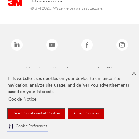
Ustawienia cookie
© 3M 2026. Wszelkie prawa zastrzeżone.
Wymienione marki są znakami towarowymi firmy 3M.
This website uses cookies on your device to enhance site
navigation, analyze site usage, and deliver you advertisements
based on your interests.
Cookie Notice
Reject Non-Essential Cookies
Accept Cookies
Cookie Preferences