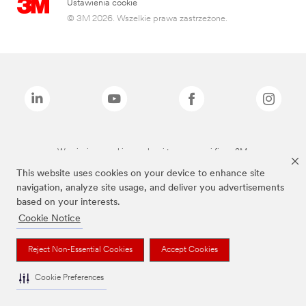
Ustawienia cookie
© 3M 2026. Wszelkie prawa zastrzeżone.
Wymienione marki są znakami towarowymi firmy 3M.
This website uses cookies on your device to enhance site
navigation, analyze site usage, and deliver you advertisements
based on your interests.
Cookie Notice
Reject Non-Essential Cookies
Accept Cookies
Cookie Preferences