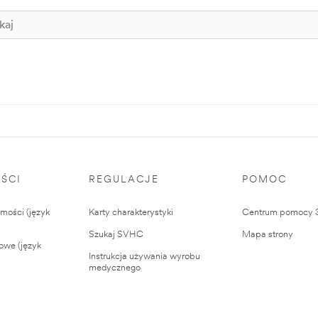
ŚCI
REGULACJE
POMOC
ości (język
Karty charakterystyki
Centrum pomocy
Szukaj SVHC
Mapa strony
owe (język
Instrukcja używania wyrobu
medycznego