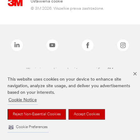
Ustawienia cookie
© 3M 2026. Wszelkie prawa zastrzeżone.
Wymienione marki są znakami towarowymi firmy 3M.
This website uses cookies on your device to enhance site
navigation, analyze site usage, and deliver you advertisements
based on your interests.
Cookie Notice
Reject Non-Essential Cookies
Accept Cookies
Cookie Preferences