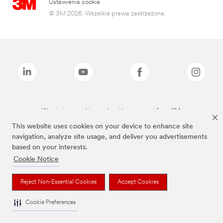
Ustawienia cookie
© 3M 2026. Wszelkie prawa zastrzeżone.
Wymienione marki są znakami towarowymi firmy 3M.
This website uses cookies on your device to enhance site
navigation, analyze site usage, and deliver you advertisements
based on your interests.
Cookie Notice
Reject Non-Essential Cookies
Accept Cookies
Cookie Preferences